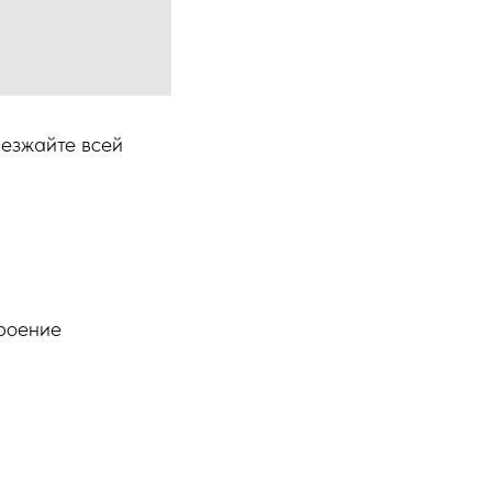
иезжайте всей
троение